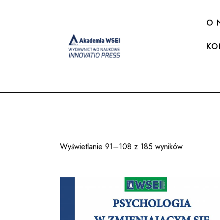
O 
KO
Wyświetlanie 91–108 z 185 wyników
Posortowa
według
najnowszy