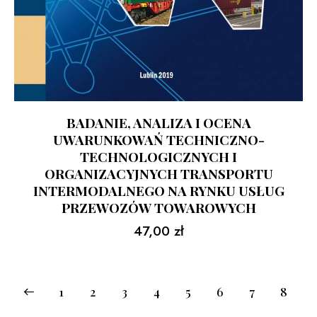
BADANIE, ANALIZA I OCENA
UWARUNKOWAŃ TECHNICZNO-
TECHNOLOGICZNYCH I
ORGANIZACYJNYCH TRANSPORTU
INTERMODALNEGO NA RYNKU USŁUG
PRZEWOZÓW TOWAROWYCH
47,00
zł
1
2
3
4
5
6
7
8