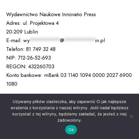
Wydawnictwo Naukowe Innovatio Press
Adres:
ul. Projektowa 4
20-209 Lublin
E-mail:
wy
*********
@
*********
in.pl
Telefon:
81 749 32 48
NIP:
712-26-52-693
REGON:
432260703
Konto bankowe:
mBank 03 1140 1094 0000 2027 6900
1080
TWÓJ KOSZYK
Używamy plików ciasteczka, aby zapewnić Ci jak najlepsze
wrażenia z korzystania z naszej witryny. Jeśli nadal będziesz
korzystać z tej witryny, będziemy zakładać, że jesteś z niej
Brak produktów w koszyku.
zadowolony.
Ok