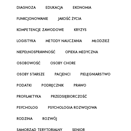
DIAGNOZA
EDUKACJA
EKONOMIA
FUNKCJONOWANIE
JAKOŚĆ ŻYCIA
KOMPETENCJE ZAWODOWE
KRYZYS
LOGISTYKA
METODY NAUCZANIA
MŁODZIEŻ
NIEPEŁNOSPRAWNOŚĆ
OPIEKA MEDYCZNA
OSOBOWOŚĆ
OSOBY CHORE
OSOBY STARSZE
PACJENCI
PIELĘGNIARSTWO
PODATKI
PODRĘCZNIK
PRAWO
PROFILAKTYKA
PRZEDSIĘBIORCZOŚĆ
PSYCHOLOG
PSYCHOLOGIA ROZWOJOWA
RODZINA
ROZWÓJ
SAMORZĄD TERYTORIALNY
SENIOR