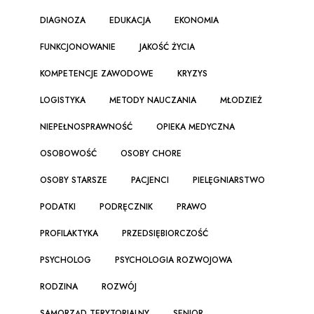
DIAGNOZA
EDUKACJA
EKONOMIA
FUNKCJONOWANIE
JAKOŚĆ ŻYCIA
KOMPETENCJE ZAWODOWE
KRYZYS
LOGISTYKA
METODY NAUCZANIA
MŁODZIEŻ
NIEPEŁNOSPRAWNOŚĆ
OPIEKA MEDYCZNA
OSOBOWOŚĆ
OSOBY CHORE
OSOBY STARSZE
PACJENCI
PIELĘGNIARSTWO
PODATKI
PODRĘCZNIK
PRAWO
PROFILAKTYKA
PRZEDSIĘBIORCZOŚĆ
PSYCHOLOG
PSYCHOLOGIA ROZWOJOWA
RODZINA
ROZWÓJ
SAMORZĄD TERYTORIALNY
SENIOR