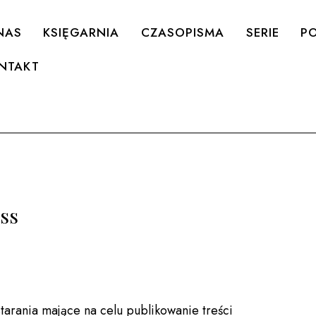
NAS
KSIĘGARNIA
CZASOPISMA
SERIE
PO
NTAKT
ss
arania mające na celu publikowanie treści