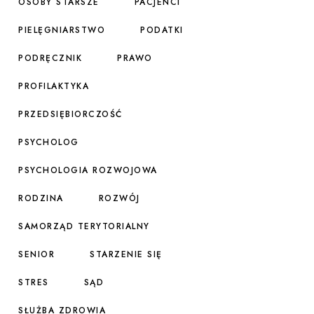
OSOBY STARSZE
PACJENCI
PIELĘGNIARSTWO
PODATKI
PODRĘCZNIK
PRAWO
PROFILAKTYKA
PRZEDSIĘBIORCZOŚĆ
PSYCHOLOG
PSYCHOLOGIA ROZWOJOWA
RODZINA
ROZWÓJ
SAMORZĄD TERYTORIALNY
SENIOR
STARZENIE SIĘ
STRES
SĄD
SŁUŻBA ZDROWIA