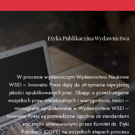
Etyka Publikacyjna Wydawnictwa
W procesie wydawniczym Wydawnictwo Naukowe
WSEI – Innovatio Press dąży do utrzymania najwyższej
jakości opublikowanych prac. Dbając o przestrzeganie
wszystkich praw intelektualnych i wiarygodność treści –
monografie opublikowane w Wydawnictwie WSEI –
Innovatio Press są prowadzone zgodnie ze standardami
etycznymi ustanowionymi przez Komitet ds. Etyki
Publikacji (COPE) na wszystkich etapach procesu