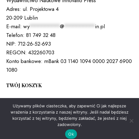
Wydawnictwo Naukowe Innovatio Press
Adres:
ul. Projektowa 4
20-209 Lublin
E-mail:
wy
*********
@
*********
in.pl
Telefon:
81 749 32 48
NIP:
712-26-52-693
REGON:
432260703
Konto bankowe:
mBank 03 1140 1094 0000 2027 6900
1080
TWÓJ KOSZYK
Brak produktów w koszyku.
Używamy plików ciasteczka, aby zapewnić Ci jak najlepsze
wrażenia z korzystania z naszej witryny. Jeśli nadal będziesz
korzystać z tej witryny, będziemy zakładać, że jesteś z niej
zadowolony.
Copyright © 2026. All rights reserved.
Ok