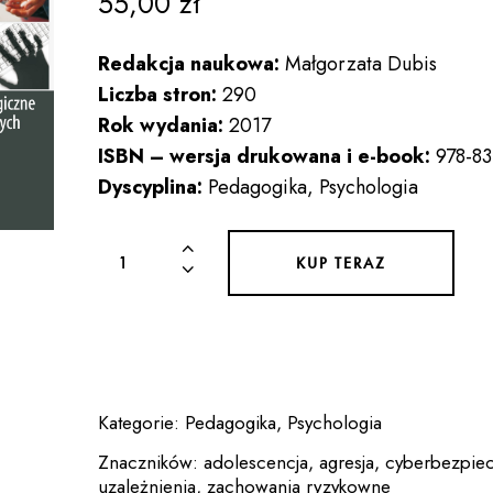
55,00
zł
Redakcja naukowa:
Małgorzata Dubis
Liczba stron:
290
Rok wydania:
2017
ISBN – wersja drukowana i e-book:
978-83
Dyscyplina:
Pedagogika, Psychologia
ilość
KUP TERAZ
PEDAGOGICZNO-
PSYCHOLOGICZNE
UWARUNKOWANIA
WYBRANYCH
ZACHOWAŃ
Kategorie:
Pedagogika
,
Psychologia
RYZYKOWNYCH
Znaczników:
adolescencja
,
agresja
,
cyberbezpie
uzależnienia
,
zachowania ryzykowne