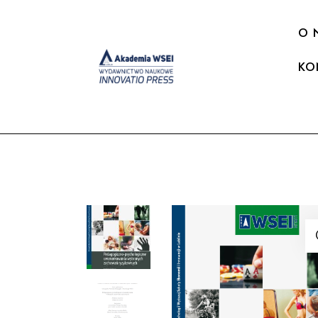
O 
KO