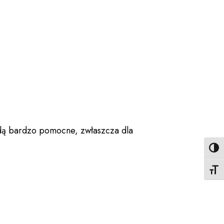
ędą bardzo pomocne, zwłaszcza dla
Toggl
Toggl