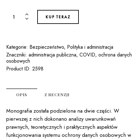
ilość
KUP TERAZ
WYBRANE
ASPEKTY
OCHRONY
DANYCH
Kategorie:
Bezpieczeństwo
,
Polityka i administracja
OSOBOWYCH
Znaczniki:
administracja publiczna
,
COVID
,
ochrona danych
osobowych
W
Product ID:
2598
ADMINISTRACJI
PUBLICZNEJ
I
BIZNESIE
OPIS
Z RECENZJI
W
OBLICZU
Monografia została podzielona na dwie części. W
PANDEMII
pierwszej z nich dokonano analizy uwarunkowań
COVID-
prawnych, teoretycznych i praktycznych aspektów
19
funkcjonowania systemu ochrony danych osobowych w