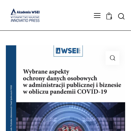
Searc
0