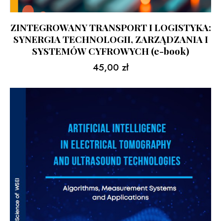
ZINTEGROWANY TRANSPORT I LOGISTYKA:
SYNERGIA TECHNOLOGII, ZARZĄDZANIA I
SYSTEMÓW CYFROWYCH (e-book)
45,00
zł