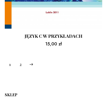
JĘZYK C W PRZYKŁADACH
15,00
zł
→
1
2
SKLEP