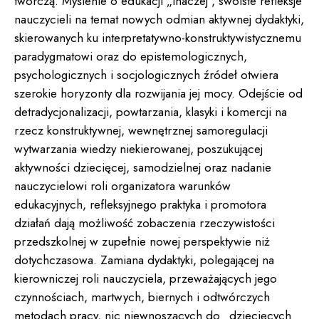
twórczą. Myślenie o edukacji „inaczej”, swoiste refleksje
nauczycieli na temat nowych odmian aktywnej dydaktyki,
skierowanych ku interpretatywno-konstruktywistycznemu
paradygmatowi oraz do epistemologicznych,
psychologicznych i socjologicznych źródeł otwiera
szerokie horyzonty dla rozwijania jej mocy. Odejście od
detradycjonalizacji, powtarzania, klasyki i komercji na
rzecz konstruktywnej, wewnętrznej samoregulacji
wytwarzania wiedzy niekierowanej, poszukującej
aktywności dziecięcej, samodzielnej oraz nadanie
nauczycielowi roli organizatora warunków
edukacyjnych, refleksyjnego praktyka i promotora
działań dają możliwość zobaczenia rzeczywistości
przedszkolnej w zupełnie nowej perspektywie niż
dotychczasowa. Zamiana dydaktyki, polegającej na
kierowniczej roli nauczyciela, przeważających jego
czynnościach, martwych, biernych i odtwórczych
metodach pracy, nic niewnoszących do „dziecięcych