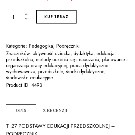
ilość
KUP TERAZ
T.
27
PODSTAWY
EDUKACJI
Kategorie:
Pedagogika
,
Podręczniki
PRZEDSZKOLNEJ
Znaczników:
aktywność dziecka
,
dydaktyka
,
edukacja
przedszkolna
,
metody uczenia się i nauczania
,
planowanie i
-
organizacja pracy edukacyjnej
,
praca dydaktyczno-
PODRĘCZNIK
wychowawcza
,
przedszkole
,
środki dydaktyczne
,
(e-
środowisko edukacyjne
book)
Product ID:
4493
OPIS
Z RECENZJI
T. 27 PODSTAWY EDUKACJI PRZEDSZKOLNEJ –
PODRĘCZNIK