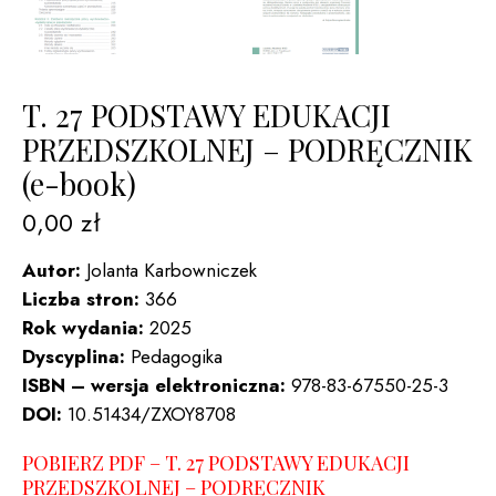
T. 27 PODSTAWY EDUKACJI
PRZEDSZKOLNEJ – PODRĘCZNIK
(e-book)
0,00
zł
Autor:
Jolanta Karbowniczek
Liczba stron:
366
Rok wydania:
2025
Dyscyplina:
Pedagogika
ISBN – wersja elektroniczna:
978-83-67550-25-3
DOI:
10.51434/ZXOY8708
POBIERZ PDF – T. 27 PODSTAWY EDUKACJI
PRZEDSZKOLNEJ – PODRĘCZNIK