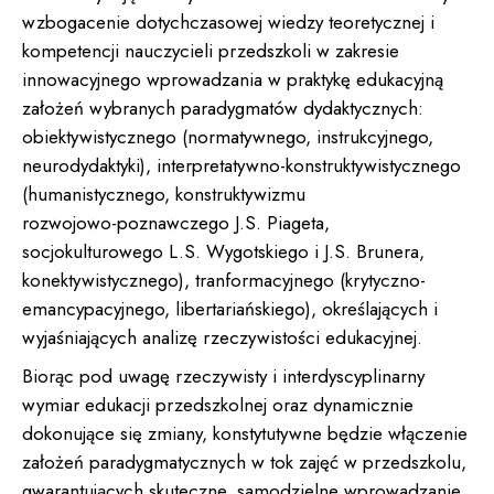
wzbogacenie dotychczasowej wiedzy teoretycznej i
kompetencji nauczycieli przedszkoli w zakresie
innowacyjnego wprowadzania w praktykę edukacyjną
założeń wybranych paradygmatów dydaktycznych:
obiektywistycznego (normatywnego, instrukcyjnego,
neurodydaktyki), interpretatywno-konstruktywistycznego
(humanistycznego, konstruktywizmu
rozwojowo-poznawczego J.S. Piageta,
socjokulturowego L.S. Wygotskiego i J.S. Brunera,
konektywistycznego), tranformacyjnego (krytyczno-
emancypacyjnego, libertariańskiego), określających i
wyjaśniających analizę rzeczywistości edukacyjnej.
Biorąc pod uwagę rzeczywisty i interdyscyplinarny
wymiar edukacji przedszkolnej oraz dynamicznie
dokonujące się zmiany, konstytutywne będzie włączenie
założeń paradygmatycznych w tok zajęć w przedszkolu,
gwarantujących skuteczne, samodzielne wprowadzanie