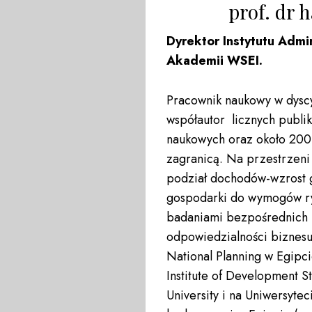
prof. dr 
Dyrektor Instytutu Admin
Akademii WSEI.
Pracownik naukowy w dyscyp
współautor licznych publi
naukowych oraz około 200 
zagranicą. Na przestrzeni 
podział dochodów-wzrost 
gospodarki do wymogów ryn
badaniami bezpośrednich i
odpowiedzialności biznesu.
National Planning w Egipcie
Institute of Development S
University i na Uniwersyte