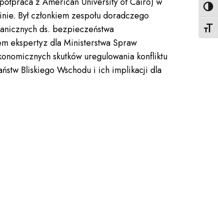
ółpraca z American University of Cairo) w
Toggl
ainie. Był członkiem zespołu doradczego
anicznych ds. bezpieczeństwa
Toggl
m ekspertyz dla Ministerstwa Spraw
Ekonomicznych skutków uregulowania konfliktu
ństw Bliskiego Wschodu i ich implikacji dla