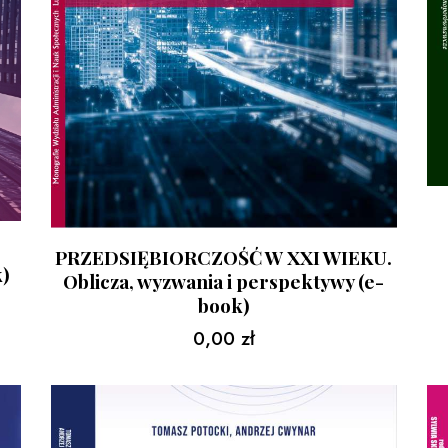
PRZEDSIĘBIORCZOŚĆ W XXI WIEKU.
k)
Oblicza, wyzwania i perspektywy (e-
book)
0,00
zł