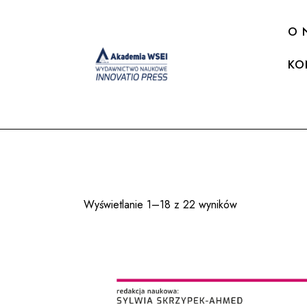
O 
KO
Wyświetlanie 1–18 z 22 wyników
Posortowane
według
najnowszych