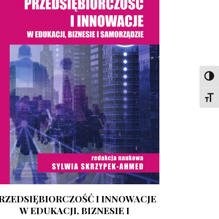
Toggl
Toggl
RZEDSIĘBIORCZOŚĆ I INNOWACJE
W EDUKACJI, BIZNESIE I