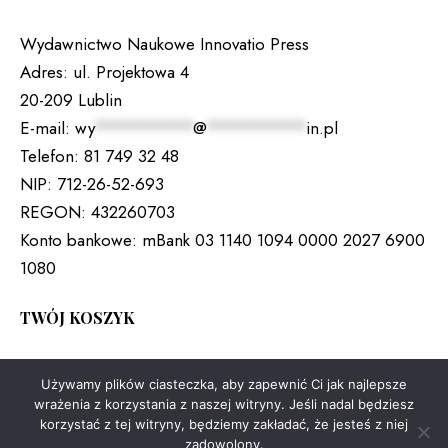
Wydawnictwo Naukowe Innovatio Press
Adres:
ul. Projektowa 4
20-209 Lublin
E-mail:
wy
*********
@
*********
in.pl
Telefon:
81 749 32 48
NIP:
712-26-52-693
REGON:
432260703
Konto bankowe:
mBank 03 1140 1094 0000 2027 6900
1080
TWÓJ KOSZYK
Brak produktów w koszyku.
Używamy plików ciasteczka, aby zapewnić Ci jak najlepsze
wrażenia z korzystania z naszej witryny. Jeśli nadal będziesz
korzystać z tej witryny, będziemy zakładać, że jesteś z niej
zadowolony.