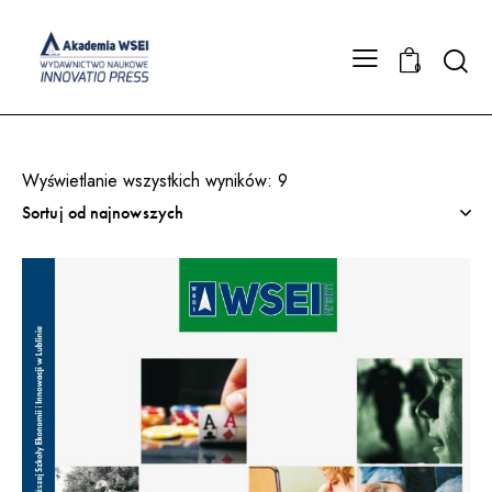
Searc
0
Wyświetlanie wszystkich wyników: 9
Posortowane
według
najnowszych