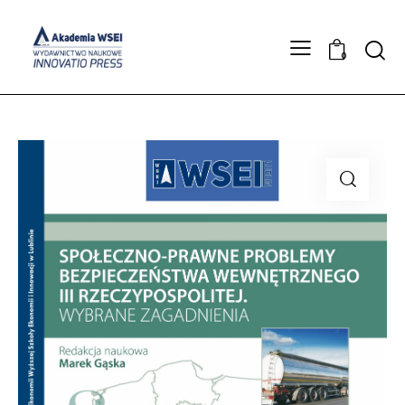
Searc
0