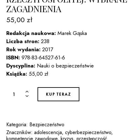
ZAGADNIENIA
55,00
zł
Redakcja naukowa:
Marek Gąska
Liczba stron:
238
Rok wydania:
2017
ISBN:
978-83-64527-61-6
Dyscyplina:
Nauki o bezpieczeństwie
Książka:
55,00 zł
ilość
KUP TERAZ
SPOŁECZNO-
PRAWNE
PROBLEMY
BEZPIECZEŃSTWA
Kategoria:
Bezpieczeństwo
WEWNĘTRZNEGO
Znaczników:
adolescencja
,
cyberbezpieczeństwo
,
kompetencje zawodowe
,
kryzys
,
przestępczość
III