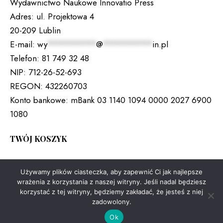
Wydawnictwo Naukowe Innovatio Press
Adres:
ul. Projektowa 4
20-209 Lublin
E-mail:
wy
*********
@
*********
in.pl
Telefon:
81 749 32 48
NIP:
712-26-52-693
REGON:
432260703
Konto bankowe:
mBank 03 1140 1094 0000 2027 6900
1080
TWÓJ KOSZYK
Brak produktów w koszyku.
Używamy plików ciasteczka, aby zapewnić Ci jak najlepsze
wrażenia z korzystania z naszej witryny. Jeśli nadal będziesz
korzystać z tej witryny, będziemy zakładać, że jesteś z niej
zadowolony.
Copyright © 2026. All rights reserved.
Ok