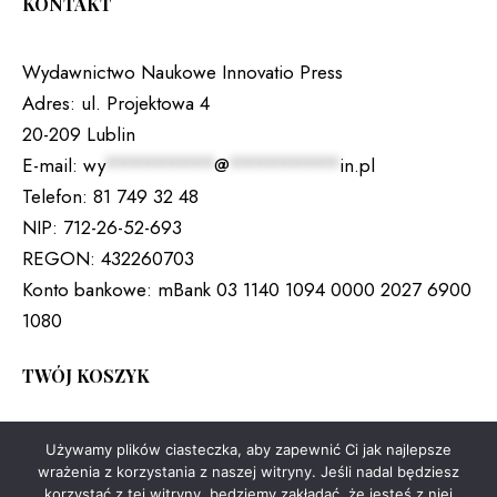
KONTAKT
Wydawnictwo Naukowe Innovatio Press
Adres:
ul. Projektowa 4
20-209 Lublin
E-mail:
wy
*********
@
*********
in.pl
Telefon:
81 749 32 48
NIP:
712-26-52-693
REGON:
432260703
Konto bankowe:
mBank 03 1140 1094 0000 2027 6900
1080
TWÓJ KOSZYK
Brak produktów w koszyku.
Używamy plików ciasteczka, aby zapewnić Ci jak najlepsze
wrażenia z korzystania z naszej witryny. Jeśli nadal będziesz
korzystać z tej witryny, będziemy zakładać, że jesteś z niej