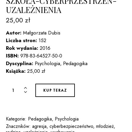
SZKOŁA-CYBERPRZESTRZEŃ-
UZALEŻNIENIA
25,00
zł
Autor:
Małgorzata Dubis
Liczba stron:
152
Rok wydania:
2016
ISBN:
978-83-64527-50-0
Dyscyplina:
Psychologia, Pedagogika
Książka:
25,00 zł
ilość
KUP TERAZ
PEDAGOGICZNE
UWARUNKOWANIA
AGRESJI
DZIECI
Kategorie:
Pedagogika
,
Psychologia
I
Znaczników:
agresja
,
cyberbezpieczeństwo
,
młodzież
,