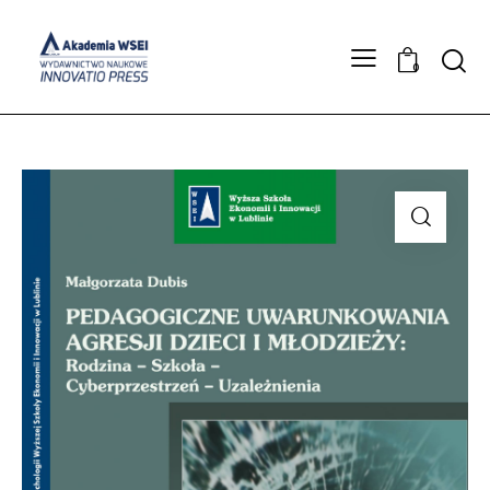
Searc
0