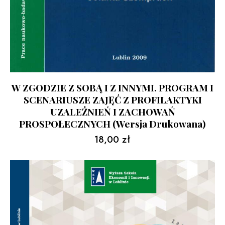
W ZGODZIE Z SOBĄ I Z INNYMI. PROGRAM I
SCENARIUSZE ZAJĘĆ Z PROFILAKTYKI
UZALEŻNIEŃ I ZACHOWAŃ
PROSPOŁECZNYCH (wersja Drukowana)
18,00
zł