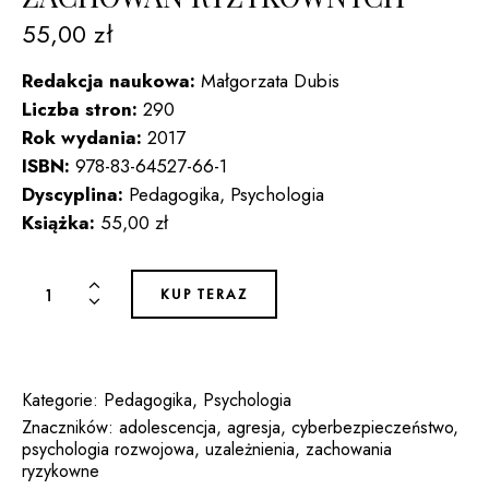
55,00
zł
Redakcja naukowa:
Małgorzata Dubis
Liczba stron:
290
Rok wydania:
2017
ISBN:
978-83-64527-66-1
Dyscyplina:
Pedagogika, Psychologia
Książka:
55,00 zł
ilość
KUP TERAZ
PEDAGOGICZNO-
PSYCHOLOGICZNE
UWARUNKOWANIA
WYBRANYCH
Kategorie:
Pedagogika
,
Psychologia
ZACHOWAŃ
Znaczników:
adolescencja
,
agresja
,
cyberbezpieczeństwo
,
psychologia rozwojowa
,
uzależnienia
,
zachowania
RYZYKOWNYCH
ryzykowne