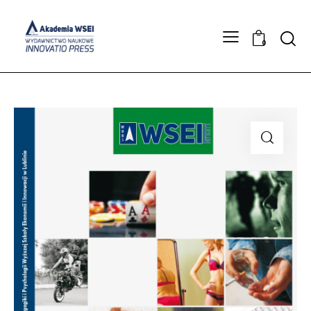
Searc
0