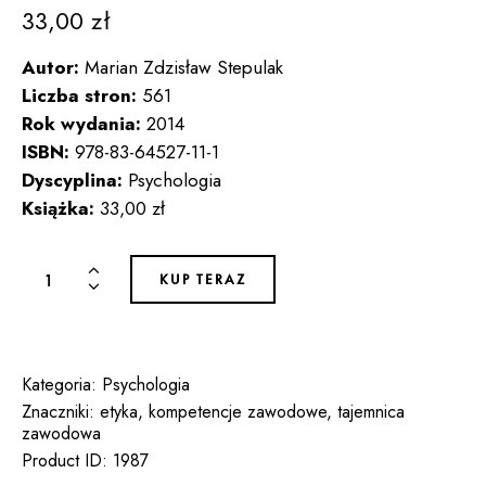
33,00
zł
Autor:
Marian Zdzisław Stepulak
Liczba stron:
561
Rok wydania:
2014
ISBN:
978-83-64527-11-1
Dyscyplina:
Psychologia
Książka:
33,00 zł
ilość
KUP TERAZ
TAJEMNICA
ZAWODOWA
PSYCHOLOGA.
WYDANIE
Kategoria:
Psychologia
II
Znaczniki:
etyka
,
kompetencje zawodowe
,
tajemnica
zawodowa
POPRAWIONE
Product ID:
1987
I