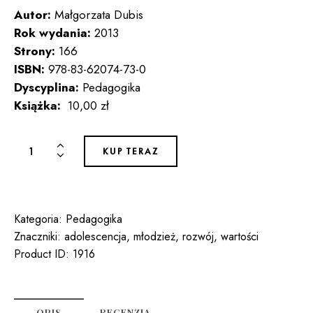
Autor:
Małgorzata Dubis
Rok wydania:
2013
Strony:
166
ISBN:
978-83-62074-73-0
Dyscyplina:
Pedagogika
Książka:
10,00 zł
ilość
KUP TERAZ
ŚWIAT
WARTOŚCI
I
PLANY
Kategoria:
Pedagogika
ŻYCIOWE
Znaczniki:
adolescencja
,
młodzież
,
rozwój
,
wartości
LICEALISTÓW
Product ID:
1916
OPIS
RECENZJA