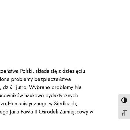
ństwa Polski, składa się z dziesięciu
awione problemy bezpieczeństwa
, dziś i jutro. Wybrane problemy Na
 pracowników naukowo-dydaktycznych
Toggl
iczo-Humanistycznego w Siedlcach,
kiego Jana Pawła II Ośrodek Zamiejscowy w
Toggl