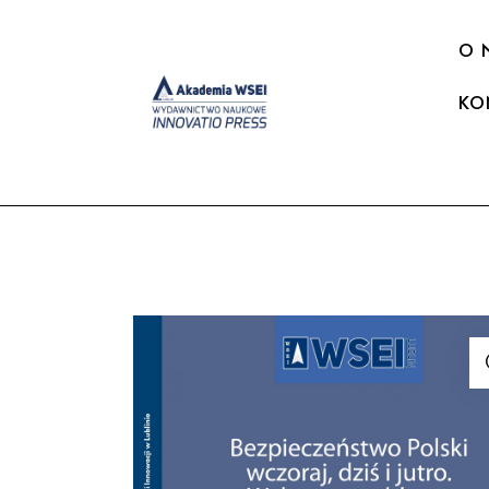
O 
KO