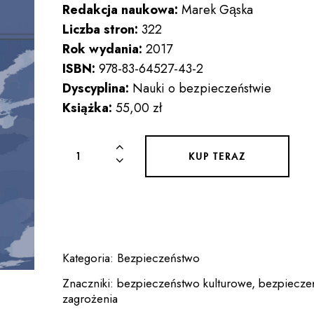
Redakcja naukowa:
Marek Gąska
Liczba stron:
322
Rok wydania:
2017
ISBN:
978-83-64527-43-2
Dyscyplina:
Nauki o bezpieczeństwie
Książka:
55,00 zł
ilość
KUP TERAZ
BEZPIECZEŃSTWO
POLSKI
WCZORAJ,
DZIŚ
I
Kategoria:
Bezpieczeństwo
JUTRO.
WYBRANE
Znaczniki:
bezpieczeństwo kulturowe
,
bezpiecze
zagrożenia
PROBLEMY