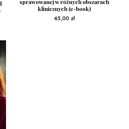
sprawowanej w różnych obszarach
d
klinicznych (e-book)
-
45,00
zł