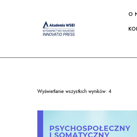
O 
KO
Wyświetlanie wszystkich wyników: 4
Posortowan
według
najnowszyc