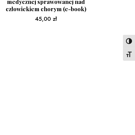
medycznej sprawowanej nad
człowiekiem chorym (e-book)
45,00
zł
Toggl
Toggl