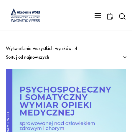
Searc
0
Wyświetlanie wszystkich wyników: 4
Posortowane
według
najnowszych