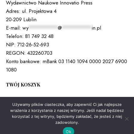
Wydawnictwo Naukowe Innovatio Press
Adres:
ul. Projektowa 4
20-209 Lublin
E-mail:
wy
*********
@
*********
in.pl
Telefon:
81 749 32 48
NIP:
712-26-52-693
REGON:
432260703
Konto bankowe:
mBank 03 1140 1094 0000 2027 6900
1080
TWÓJ KOSZYK
Brak produktów w koszyku.
Używamy plików ciasteczka, aby zapewnić Ci jak najlepsze
wrażenia z korzystania z naszej witryny. Jeśli nadal będziesz
korzystać z tej witryny, będziemy zakładać, że jesteś z niej
zadowolony.
Copyright © 2026. All rights reserved.
Ok