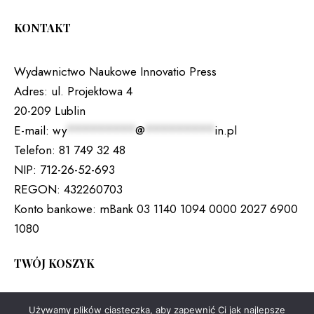
KONTAKT
Wydawnictwo Naukowe Innovatio Press
Adres:
ul. Projektowa 4
20-209 Lublin
E-mail:
wy
*********
@
*********
in.pl
Telefon:
81 749 32 48
NIP:
712-26-52-693
REGON:
432260703
Konto bankowe:
mBank 03 1140 1094 0000 2027 6900
1080
TWÓJ KOSZYK
Brak produktów w koszyku.
Używamy plików ciasteczka, aby zapewnić Ci jak najlepsze