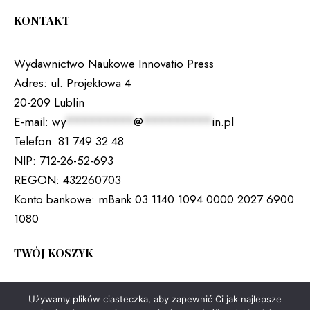
KONTAKT
Wydawnictwo Naukowe Innovatio Press
Adres:
ul. Projektowa 4
20-209 Lublin
E-mail:
wy
*********
@
*********
in.pl
Telefon:
81 749 32 48
NIP:
712-26-52-693
REGON:
432260703
Konto bankowe:
mBank 03 1140 1094 0000 2027 6900
1080
TWÓJ KOSZYK
Brak produktów w koszyku.
Używamy plików ciasteczka, aby zapewnić Ci jak najlepsze