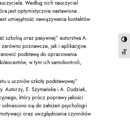
auczyciela. Według nich nauczyciel
ra jest optymistycznie nastawiona
jest umiejętność nawiązywania kontaktów
ść szkolną oraz pasywnej” autorstwa A.
Toggl
 zarówno poznawcze, jak i aplikacyjne.
Toggl
stanowić podstawę do opracowania
olescentów, w tym ich samokontroli,
etu u uczniów szkoły podstawowej”
y. Autorzy, E. Szymańska i A. Dudziak,
cyjnego, który prócz poprawy jakości
 odniesiono się do założeń psychologii
i motywacji oraz uwzględniania czynników