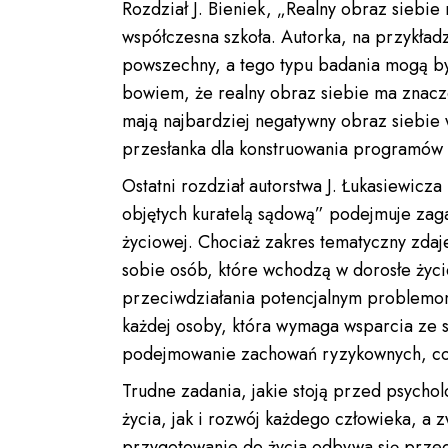
Rozdział J. Bieniek, „Realny obraz siebie
współczesna szkoła. Autorka, na przykład
powszechny, a tego typu badania mogą b
bowiem, że realny obraz siebie ma znacz
mają najbardziej negatywny obraz siebie
przesłanka dla konstruowania programów
Ostatni rozdział autorstwa J. Łukasiewicz
objętych kuratelą sądową” podejmuje zagad
życiowej. Chociaż zakres tematyczny zdaj
sobie osób, które wchodzą w dorosłe ży
przeciwdziałania potencjalnym problemom.
każdej osoby, która wymaga wsparcia ze 
podejmowanie zachowań ryzykownych, co 
Trudne zadania, jakie stoją przed psych
życia, jak i rozwój każdego człowieka, a
przygotowanie do życia odbywa się przede 