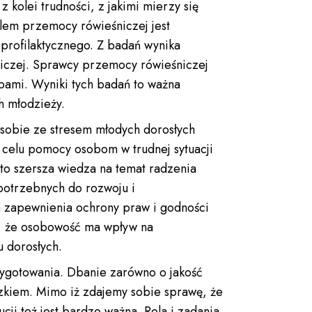
 kolei trudności, z jakimi mierzy się
blem przemocy rówieśniczej jest
rofilaktycznego. Z badań wynika
niczej. Sprawcy przemocy rówieśniczej
pami. Wyniki tych badań to ważna
h młodzieży.
a sobie ze stresem młodych dorosłych
 w celu pomocy osobom w trudnej sytuacji
to szersza wiedza na temat radzenia
potrzebnych do rozwoju i
la zapewnienia ochrony praw i godności
ą, że osobowość ma wpływ na
 dorosłych.
zygotowania. Dbanie zarówno o jakość
iązkiem. Mimo iż zdajemy sobie sprawę, że
ji też jest bardzo ważna. Rola i zadania