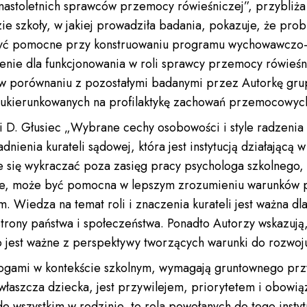
 nastoletnich sprawców przemocy rówieśniczej”, przybliża z
zie szkoły, w jakiej prowadziła badania, pokazuje, że pro
yć pomocne przy konstruowaniu programu wychowawczo-p
enie dla funkcjonowania w roli sprawcy przemocy rówieś
 w porównaniu z pozostałymi badanymi przez Autorkę gru
 ukierunkowanych na profilaktykę zachowań przemocowyc
a i D. Głusiec „Wybrane cechy osobowości i style radzeni
nienia kurateli sądowej, która jest instytucją działającą
e się wykraczać poza zasięg pracy psychologa szkolnego, 
cie, może być pomocna w lepszym zrozumieniu warunków 
 Wiedza na temat roli i znaczenia kurateli jest ważna d
strony państwa i społeczeństwa. Ponadto Autorzy wskazuj
jest ważne z perspektywy tworzących warunki do rozwoju
ologami w kontekście szkolnym, wymagają gruntownego pr
 zwłaszcza dziecka, jest przywilejem, priorytetem i obow
wszystkim w rodzinie, to rola powołanych do tego instytuc