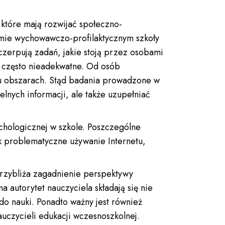
 które mają rozwijać społeczno-
ramie wychowawczo-profilaktycznym szkoły
zerpują zadań, jakie stoją przez osobami
ż często nieadekwatne. Od osób
elu obszarach. Stąd badania prowadzone w
lnych informacji, ale także uzupełniać
hologicznej w szkole. Poszczególne
k problematyczne używanie Internetu,
 przybliża zagadnienie perspektywy
 autorytet nauczyciela składają się nie
do nauki. Ponadto ważny jest również
auczycieli edukacji wczesnoszkolnej.