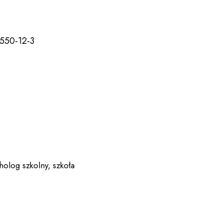
7550-12-3
holog szkolny
,
szkoła