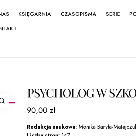
NAS
KSIĘGARNIA
CZASOPISMA
SERIE
PO
NTAKT
PSYCHOLOG W SZKO
90,00
zł
Redakcja naukowa
: Monika Baryła-Matejczu
Liczba stron:
147