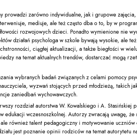
y prowadzi zarówno indywidualne, jak i grupowe zajęcia,
terweniuje, mediuje, ale też często dba o to, by w prog
dłowości rozwojowych dzieci. Ponadto wymienione nie wyc
któw działań psychologa w szkole bywają wysokie, ale te
stronności, ciągłej aktualizacji, a także biegłości w wi
edzy na temat aktualnych trendów, dostarczać mogą rzete
azania wybranych badań związanych z celami pomocy psyc
nauczyciela, wyzwań stojących przed młodzieżą, takich ja
encje zaniedbań wychowawczych.
ierwszy rozdział autorstwa W. Kowalskiego i A. Stasińskiej
w edukacji wczesnoszkolnej. Autorzy zwracają uwagę, że na
, ale również talent pedagogiczny i motywowanie uczniów 
iału jest poznanie opinii rodziców na temat autorytetu n