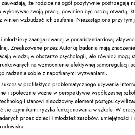
zauważają, że rodzice na ogół pozytywnie postrzegają n
 wykonywać swoją pracę, powinien być osobą otwartą, któ
az winien wzbudzać ich zaufanie. Niezastąpiona przy tym 
acji młodzieży zaangażowanej w ponadstandardową aktywno
lnej. Zrealizowane przez Autorkę badania mają znaczenie
acają wiedzę w obszarze psychologii, ale również mogą 
ierunkowanych na wzmocnienie efektywnej samoregulacji ad
go radzenia sobie z napotkanymi wyzwaniami.
 sukces w profilaktyce problematycznego używania Intern
ne i społecznie ważne w perspektywie współczesnej szkoł
technologii stanowi nieodzowny element postępu cywiliza
ać się czynnikami ryzyka funkcjonowania w szkole. W pracy
siadanych przez dzieci i młodzież zasobów, umiejętności 
środowisku.