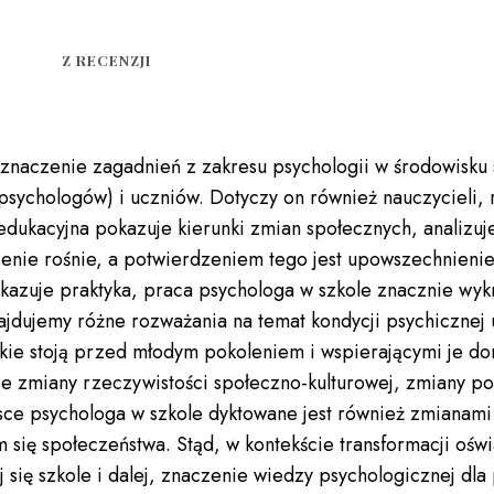
Z RECENZJI
 znaczenie zagadnień z zakresu psychologii w środowisku 
psychologów) i uczniów. Dotyczy on również nauczycieli, r
 edukacyjna pokazuje kierunki zmian społecznych, analizu
czenie rośnie, a potwierdzeniem tego jest upowszechnieni
okazuje praktyka, praca psychologa w szkole znacznie wy
ajdujemy różne rozważania na temat kondycji psychicznej u
akie stoją przed młodym pokoleniem i wspierającymi je do
e zmiany rzeczywistości społeczno-kulturowej, zmiany po
sce psychologa w szkole dyktowane jest również zmianami
iem się społeczeństwa. Stąd, w kontekście transformacji o
j się szkole i dalej, znaczenie wiedzy psychologicznej d