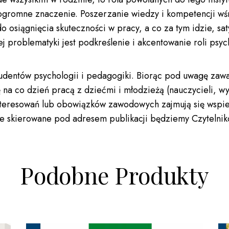
 ogromne znaczenie. Poszerzanie wiedzy i kompetencji w
siągnięcia skuteczności w pracy, a co za tym idzie, satysf
 problematyki jest podkreślenie i akcentowanie roli psy
tudentów psychologii i pedagogiki. Biorąc pod uwagę zaw
ię na co dzień pracą z dziećmi i młodzieżą (nauczycieli
zainteresowań lub obowiązków zawodowych zajmują się wspi
ze skierowane pod adresem publikacji będziemy Czytelni
Podobne Produkty