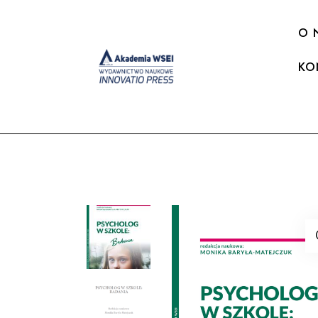
O 
KO