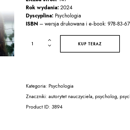
Rok wydania:
2024
Dyscyplina:
Psychologia
ISBN
– wersja drukowana i e-book: 978-83-6
ilość
KUP TERAZ
PSYCHOLOG
W
SZKOLE:
BADANIA
Kategoria:
Psychologia
Znaczniki:
autorytet nauczyciela
,
psycholog
,
psyc
Product ID:
3894