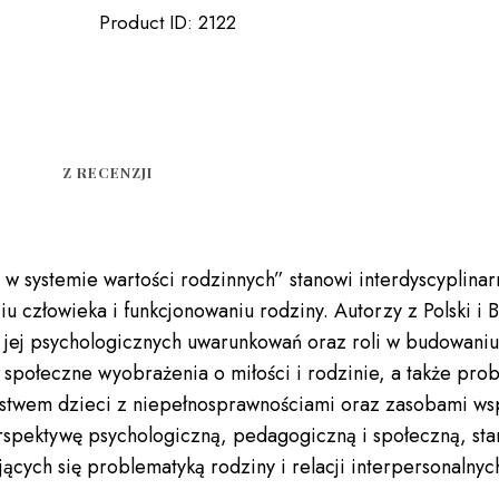
WARTOŚCI
Product ID:
2122
RODZINNYCH
Z RECENZJI
ość w systemie wartości rodzinnych” stanowi interdyscypli
ciu człowieka i funkcjonowaniu rodziny. Autorzy z Polski i
 jej psychologicznych uwarunkowań oraz roli w budowaniu r
połeczne wyobrażenia o miłości i rodzinie, a także prob
twem dzieci z niepełnosprawnościami oraz zasobami wsp
erspektywę psychologiczną, pedagogiczną i społeczną, st
cych się problematyką rodziny i relacji interpersonalnyc