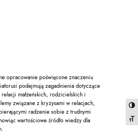
narne opracowanie poświęcone znaczeniu
 Białorusi podejmują zagadnienia dotyczące
elacji małżeńskich, rodzicielskich i
lemy związane z kryzysami w relacjach,
Toggl
ierającymi radzenie sobie z trudnymi
Toggl
anowiąc wartościowe źródło wiedzy dla
h.