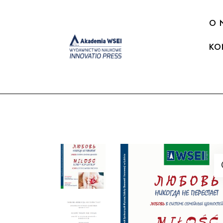
O 
KO