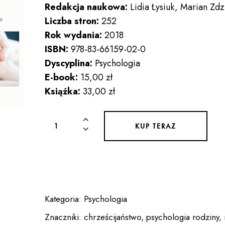
Redakcja naukowa:
Lidia Łysiuk, Marian Zdz
Liczba stron:
252
Rok wydania:
2018
ISBN:
978-83-66159-02-0
Dyscyplina:
Psychologia
E-book:
15,00 zł
Książka:
33,00 zł
ilość
KUP TERAZ
MIŁOŚĆ
NIGDY
NIE
USTAJE.
MIŁOŚĆ
Kategoria:
Psychologia
W
SYSTEMIE
Znaczniki:
chrześcijaństwo
,
psychologia rodziny
,