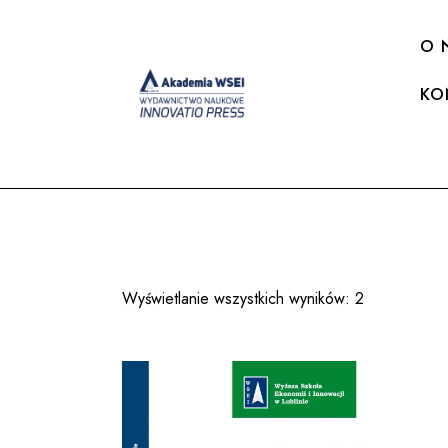
O 
KO
Wyświetlanie wszystkich wyników: 2
Posortowan
według
najnowszyc