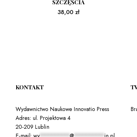
SZCZĘŚCIA
38,00
zł
KONTAKT
T
Wydawnictwo Naukowe Innovatio Press
Br
Adres:
ul. Projektowa 4
20-209 Lublin
E-mail:
wy
*********
@
*********
in.pl