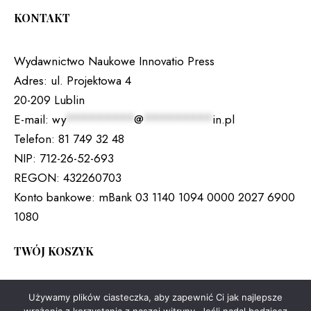
KONTAKT
Wydawnictwo Naukowe Innovatio Press
Adres:
ul. Projektowa 4
20-209 Lublin
E-mail:
wy
*********
@
*********
in.pl
Telefon:
81 749 32 48
NIP:
712-26-52-693
REGON:
432260703
Konto bankowe:
mBank 03 1140 1094 0000 2027 6900
1080
TWÓJ KOSZYK
Brak produktów w koszyku.
Używamy plików ciasteczka, aby zapewnić Ci jak najlepsze