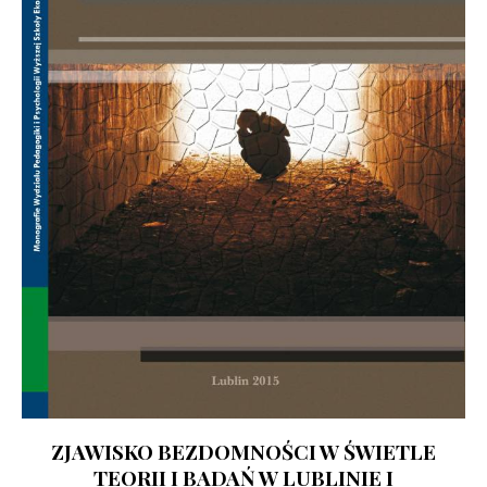
ZJAWISKO BEZDOMNOŚCI W ŚWIETLE
TEORII I BADAŃ W LUBLINIE I