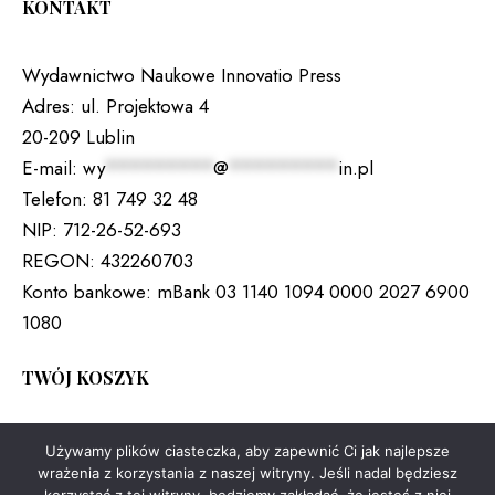
KONTAKT
Wydawnictwo Naukowe Innovatio Press
Adres:
ul. Projektowa 4
20-209 Lublin
E-mail:
wy
*********
@
*********
in.pl
Telefon:
81 749 32 48
NIP:
712-26-52-693
REGON:
432260703
Konto bankowe:
mBank 03 1140 1094 0000 2027 6900
1080
TWÓJ KOSZYK
Brak produktów w koszyku.
Używamy plików ciasteczka, aby zapewnić Ci jak najlepsze
wrażenia z korzystania z naszej witryny. Jeśli nadal będziesz