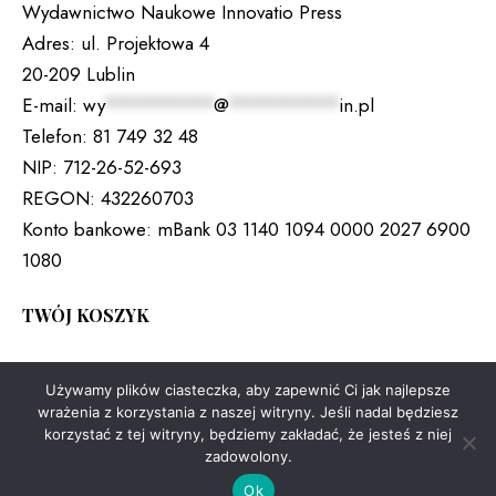
Wydawnictwo Naukowe Innovatio Press
Adres:
ul. Projektowa 4
20-209 Lublin
E-mail:
wy
*********
@
*********
in.pl
Telefon:
81 749 32 48
NIP:
712-26-52-693
REGON:
432260703
Konto bankowe:
mBank 03 1140 1094 0000 2027 6900
1080
TWÓJ KOSZYK
Brak produktów w koszyku.
Używamy plików ciasteczka, aby zapewnić Ci jak najlepsze
wrażenia z korzystania z naszej witryny. Jeśli nadal będziesz
korzystać z tej witryny, będziemy zakładać, że jesteś z niej
zadowolony.
Copyright © 2026. All rights reserved.
Ok