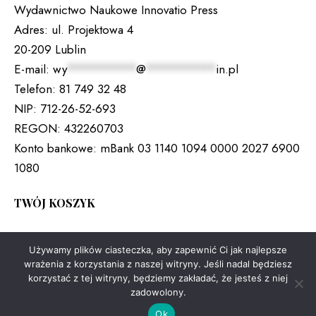
Wydawnictwo Naukowe Innovatio Press
Adres:
ul. Projektowa 4
20-209 Lublin
E-mail:
wy
*********
@
*********
in.pl
Telefon:
81 749 32 48
NIP:
712-26-52-693
REGON:
432260703
Konto bankowe:
mBank 03 1140 1094 0000 2027 6900
1080
TWÓJ KOSZYK
Brak produktów w koszyku.
Używamy plików ciasteczka, aby zapewnić Ci jak najlepsze
wrażenia z korzystania z naszej witryny. Jeśli nadal będziesz
korzystać z tej witryny, będziemy zakładać, że jesteś z niej
zadowolony.
Copyright © 2026. All rights reserved.
Ok