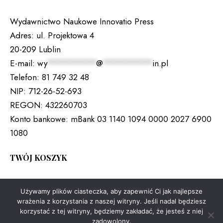
Wydawnictwo Naukowe Innovatio Press
Adres:
ul. Projektowa 4
20-209 Lublin
E-mail:
wy
*********
@
*********
in.pl
Telefon:
81 749 32 48
NIP:
712-26-52-693
REGON:
432260703
Konto bankowe:
mBank 03 1140 1094 0000 2027 6900
1080
TWÓJ KOSZYK
Brak produktów w koszyku.
Używamy plików ciasteczka, aby zapewnić Ci jak najlepsze
wrażenia z korzystania z naszej witryny. Jeśli nadal będziesz
korzystać z tej witryny, będziemy zakładać, że jesteś z niej
zadowolony.