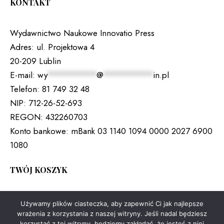
KONTAKT
Wydawnictwo Naukowe Innovatio Press
Adres:
ul. Projektowa 4
20-209 Lublin
E-mail:
wy
*********
@
*********
in.pl
Telefon:
81 749 32 48
NIP:
712-26-52-693
REGON:
432260703
Konto bankowe:
mBank 03 1140 1094 0000 2027 6900
1080
TWÓJ KOSZYK
Brak produktów w koszyku.
Używamy plików ciasteczka, aby zapewnić Ci jak najlepsze
wrażenia z korzystania z naszej witryny. Jeśli nadal będziesz
korzystać z tej witryny, będziemy zakładać, że jesteś z niej