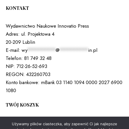
KONTAKT
Wydawnictwo Naukowe Innovatio Press
Adres:
ul. Projektowa 4
20-209 Lublin
E-mail:
wy
*********
@
*********
in.pl
Telefon:
81 749 32 48
NIP:
712-26-52-693
REGON:
432260703
Konto bankowe:
mBank 03 1140 1094 0000 2027 6900
1080
TWÓJ KOSZYK
Brak produktów w koszyku.
Używamy plików ciasteczka, aby zapewnić Ci jak najlepsze