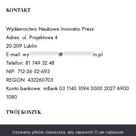
KONTAKT
Wydawnictwo Naukowe Innovatio Press
Adres:
ul. Projektowa 4
20-209 Lublin
E-mail:
wy
*********
@
*********
in.pl
Telefon:
81 749 32 48
NIP:
712-26-52-693
REGON:
432260703
Konto bankowe:
mBank 03 1140 1094 0000 2027 6900
1080
TWÓJ KOSZYK
Brak produktów w koszyku.
Używamy plików ciasteczka, aby zapewnić Ci jak najlepsze